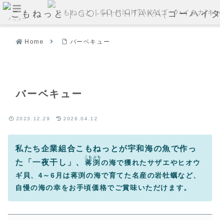
メニュー
Home
バーベキュー
バーベキュー
2023.12.29
2026.04.12
私たち企業組合こもねっとが宇和海の魚で作っ
こもぶち
た「一夜干し」、
蒋渕
の海で獲れたサザエやヒオウ
ギ貝、4～6月は蒋渕の海で育てた名産の岩牡蠣など、
自慢の海の幸をお手頃価格でご賞味いただけます。