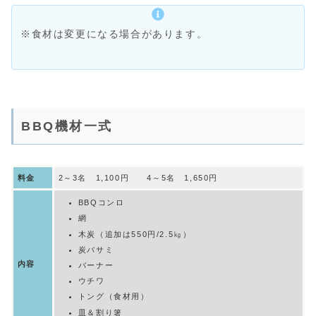
※食材は変更になる場合があります。
BBQ機材一式
料金
2～3名 1,100円 4～5名 1,650円
BBQコンロ
網
木炭（追加は550円/2.5㎏）
炭バサミ
内容
バーナー
ウチワ
トング（食材用）
皿＆割り箸