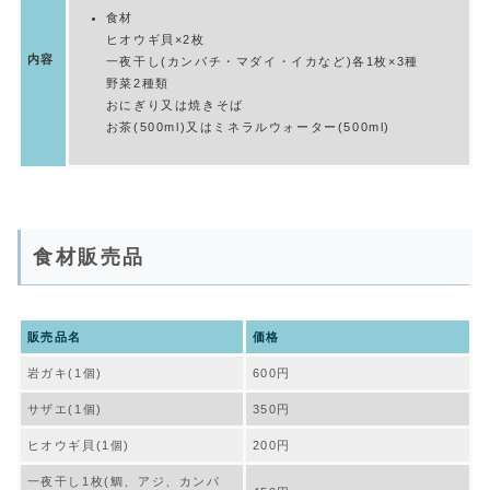
食材
ヒオウギ貝×2枚
内容
一夜干し(カンパチ・マダイ・イカなど)各1枚×3種
野菜2種類
おにぎり又は焼きそば
お茶(500ml)又はミネラルウォーター(500ml)
食材販売品
販売品名
価格
岩ガキ(1個)
600円
サザエ(1個)
350円
ヒオウギ貝(1個)
200円
一夜干し1枚(鯛、アジ、カンパ