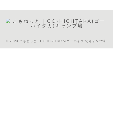
© 2023 こもねっと | GO-HIGHTAKA(ゴーハイタカ)キャンプ場.