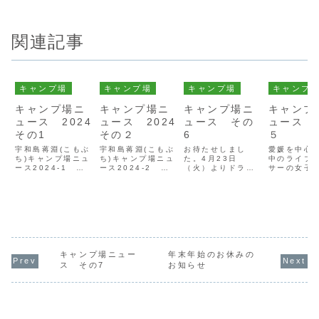
関連記事
キャンプ場
キャンプ場
キャンプ場
キャンプ
キャンプ場ニ
キャンプ場ニ
キャンプ場ニ
キャンプ
ュース 2024
ュース 2024
ュース その
ュース 
その1
その２
6
５
宇和島蒋淵(こもぶ
宇和島蒋淵(こもぶ
お待たせしまし
愛媛を中心
ち)キャンプ場ニュ
ち)キャンプ場ニュ
た。4月23日
中のライブ
ース2024-1
ース2024-2
（火）よりドラム
サーの女子
GO-
GO-
缶風呂のサービス
が、遊びに
HIGHTAKA(ゴー
HIGHTAKA(ゴー
を開始いたしま
れました。
ハイタカ)キャンプ
ハイタカ)キャンプ
す。詳しくは右上
は釣りモニ
場の新しい施設、
場に女子大生が！
の「ドラム缶風
験で漁船に
「ドラム缶風呂」
モニターでの１泊
呂」をクリックし
ハマチの強
只今製作中です。
２日、こたつキャ
てページをご覧く
きに悲鳴（
宇和海を眺めなが
ンプに釣り・養殖
ださい。
２日目はキ
らの野趣あふれる
いかだの見学やバ
場でドラム
入浴体験をお楽し
ーベキューなど盛
のモニター
キャンプ場ニュー
年末年始のお休みの
みに！
りだくさんのスケ
と、デイキ
ス その7
お知らせ
ジュールを満喫。
でまったり
海鮮BBQで
幸...